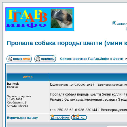
Фотоа
Пропала собака породы шелти (мини ко
Список форумов ГавГав.Инфо :: Форум
-
Автор
ira_msk
Добавлено: 14/03/2007 19:14
Заголовок сообщения:
Новичок
Пропала собака породы шелти (мини колли) 7 
Зарегистрирован:
Рыжая с белым сука, клейменая , возраст 3 год
14.03.2007
Сообщения: 1
Откуда: Москва
тел. 250-33-63, 8-926-2301441. Вознаграждени
Вернуться к началу