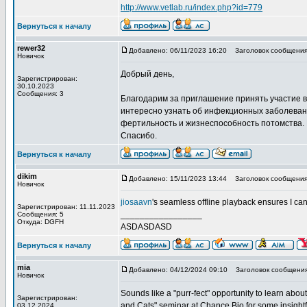
http://www.vetlab.ru/index.php?id=779
Вернуться к началу
rewer32
Добавлено: 06/11/2023 16:20
Заголовок сообщения:
Новичок
Добрый день,
Зарегистрирован:
30.10.2023
Сообщения: 3
Благодарим за приглашение принять участие в
интересно узнать об инфекционных заболевани
фертильность и жизнеспособность потомства.
Спасибо.
Вернуться к началу
dikim
Добавлено: 15/11/2023 13:44
Заголовок сообщения:
Новичок
jiosaavn
's seamless offline playback ensures I ca
Зарегистрирован: 11.11.2023
_________________
Сообщения: 5
Откуда: DGFH
ASDASDASD
Вернуться к началу
mia
Добавлено: 04/12/2024 09:10
Заголовок сообщения
Новичок
Sounds like a "purr-fect" opportunity to learn abou
Зарегистрирован:
and Cats" seminar at Chance Bio for some insightfu
03.12.2024