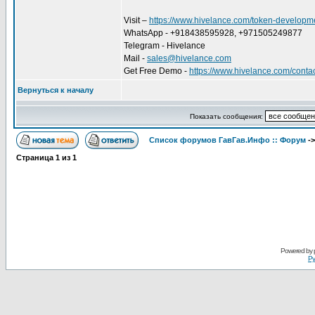
Visit –
https://www.hivelance.com/token-developm
WhatsApp - +918438595928, +971505249877
Telegram - Hivelance
Mail -
sales@hivelance.com
Get Free Demo -
https://www.hivelance.com/conta
Вернуться к началу
Показать сообщения:
Список форумов ГавГав.Инфо :: Форум
-
Страница
1
из
1
Powered by
Ру