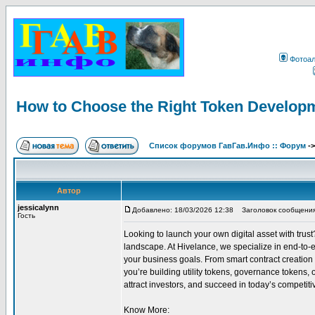
Фотоа
How to Choose the Right Token Develop
Список форумов ГавГав.Инфо :: Форум
-
Автор
jessicalynn
Добавлено: 18/03/2026 12:38
Заголовок сообщения: 
Гость
Looking to launch your own digital asset with tru
landscape. At Hivelance, we specialize in end-to-
your business goals. From smart contract creation 
you’re building utility tokens, governance tokens,
attract investors, and succeed in today’s competi
Know More: