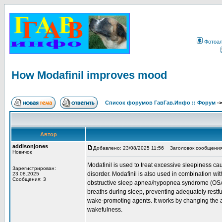
Фотоа
How Modafinil improves mood
Список форумов ГавГав.Инфо :: Форум
-
Автор
addisonjones
Добавлено: 23/08/2025 11:56
Заголовок сообщения: 
Новичок
Modafinil is used to treat excessive sleepiness ca
Зарегистрирован:
disorder. Modafinil is also used in combination w
23.08.2025
Сообщения: 3
obstructive sleep apnea/hypopnea syndrome (OSAHS
breaths during sleep, preventing adequately restfu
wake-promoting agents. It works by changing the amo
wakefulness.