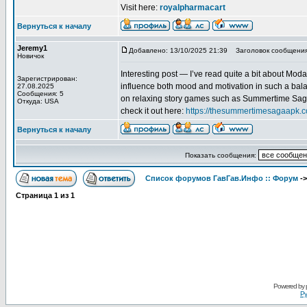
Visit here:
royalpharmacart
Вернуться к началу
Jeremy1
Добавлено: 13/10/2025 21:39
Заголовок сообщения
Новичок
Interesting post — I’ve read quite a bit about Moda
Зарегистрирован:
influence both mood and motivation in such a balanc
27.08.2025
Сообщения: 5
on relaxing story games such as Summertime Saga. 
Откуда: USA
check it out here:
https://thesummertimesagaapk.
Вернуться к началу
Показать сообщения:
Список форумов ГавГав.Инфо :: Форум
-
Страница
1
из
1
Powered by
Ру