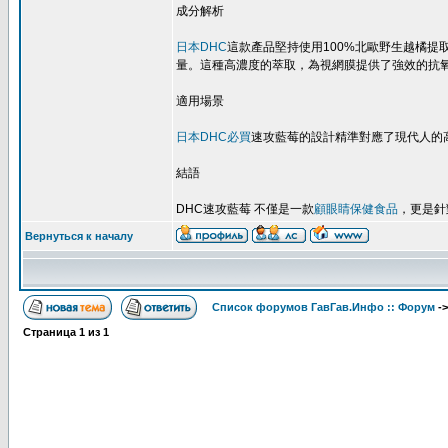
成分解析
日本DHC
這款產品堅持使用100%北歐野生越橘
量。這種高濃度的萃取，為視網膜提供了強效的抗
適用場景
日本DHC必買
速攻藍莓的設計精準對應了現代人的
結語
DHC速攻藍莓 不僅是一款
顧眼睛保健食品
，更是針
Вернуться к началу
Список форумов ГавГав.Инфо :: Форум
-
Страница
1
из
1