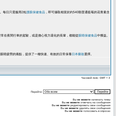
。每日只需服用2粒
護眼保健食品
，即可攝取相當於約540顆普通藍莓的花青素含
經常在夜間行車的駕駛，或是擔心視力退化的長輩，都能從
眼睛保健食品
中獲益。
人眼睛疲勞的痛點，提供了一種快速、有效的日常保養
日本藥妝
選擇。
Часовой пояс: GMT + 3
Перейти:
Вы
не можете
начинать темы
Вы
не можете
отвечать на сообщения
Вы
не можете
редактировать свои сообщения
Вы
не можете
удалять свои сообщения
Вы
не можете
голосовать в опросах