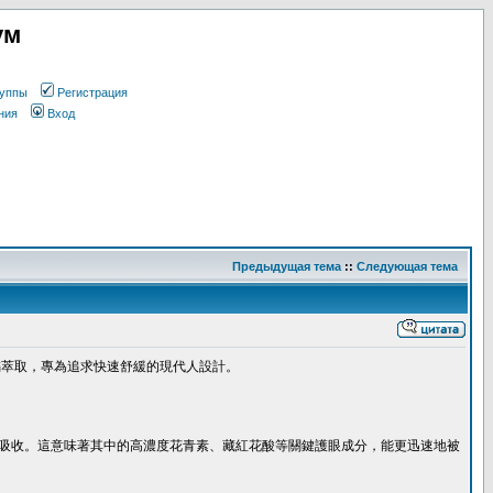
ум
уппы
Регистрация
ния
Вход
Предыдущая тема
::
Следующая тема
橘萃取，專為追求快速舒緩的現代人設計。
吸收。這意味著其中的高濃度花青素、藏紅花酸等關鍵護眼成分，能更迅速地被