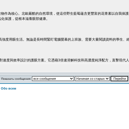
提取物作為核心。北歐嚴酷的自然環境，使這些野生藍莓蘊含更豐富的花青素以自我保護
氧化保護，從根本滋養眼部健康。
高強度用眼生活。無論是長時間緊盯電腦螢幕的上班族、需要大量閱讀資料的學生、
對速度與效率設計的護眼方案。它憑藉3倍速溶解科技和高濃度純淨配方，直擊現代
Показать сообщения:
>
Обо всем