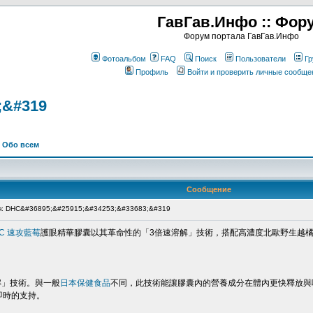
ГавГав.Инфо :: Фор
Форум портала ГавГав.Инфо
Фотоальбом
FAQ
Поиск
Пользователи
Гр
Профиль
Войти и проверить личные сообще
;&#319
>
Обо всем
Сообщение
: DHC&#36895;&#25915;&#34253;&#33683;&#319
C 速攻藍莓
護眼精華膠囊以其革命性的「3倍速溶解」技術，搭配高濃度北歐野生越
解」技術。與一般
日本保健食品
不同，此技術能讓膠囊內的營養成分在體內更快釋放與
即時的支持。