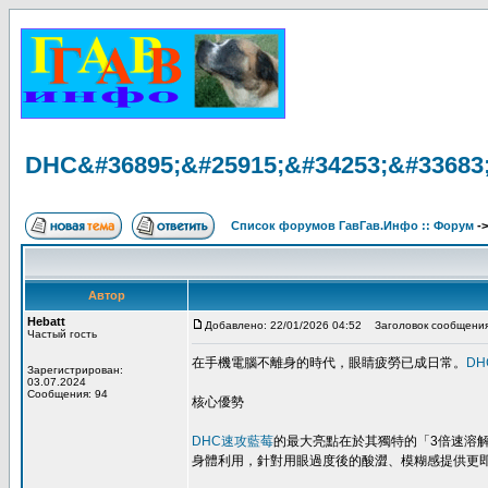
DHC&#36895;&#25915;&#34253;&#33683
Список форумов ГавГав.Инфо :: Форум
-
Автор
Hebatt
Добавлено: 22/01/2026 04:52
Заголовок сообщения
Частый гость
在手機電腦不離身的時代，眼睛疲勞已成日常。
DH
Зарегистрирован:
03.07.2024
Сообщения: 94
核心優勢
DHC速攻藍莓
的最大亮點在於其獨特的「3倍速溶
身體利用，針對用眼過度後的酸澀、模糊感提供更