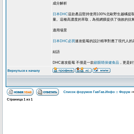
成分解析
日本DHC
這款產品堅持使用100%北歐野生越橘
量。這種高濃度的萃取，為視網膜提供了強效的抗
適用場景
日本DHC必買
速攻藍莓的設計精準對應了現代人的
結語
DHC速攻藍莓 不僅是一款
顧眼睛保健食品
，更是針
Вернуться к началу
Список форумов ГавГав.Инфо :: Форум
-
Страница
1
из
1