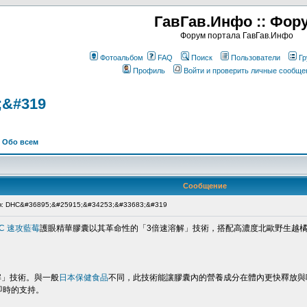
ГавГав.Инфо :: Фор
Форум портала ГавГав.Инфо
Фотоальбом
FAQ
Поиск
Пользователи
Гр
Профиль
Войти и проверить личные сообще
;&#319
>
Обо всем
Сообщение
: DHC&#36895;&#25915;&#34253;&#33683;&#319
C 速攻藍莓
護眼精華膠囊以其革命性的「3倍速溶解」技術，搭配高濃度北歐野生越
解」技術。與一般
日本保健食品
不同，此技術能讓膠囊內的營養成分在體內更快釋放與
即時的支持。