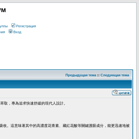
ум
уппы
Регистрация
ния
Вход
Предыдущая тема
::
Следующая тема
橘萃取，專為追求快速舒緩的現代人設計。
吸收。這意味著其中的高濃度花青素、藏紅花酸等關鍵護眼成分，能更迅速地被