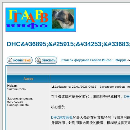
DHC&#36895;&#25915;&#34253;&#33683
Список форумов ГавГав.Инфо :: Форум
-
Автор
Hebatt
Добавлено: 22/01/2026 04:52
Заголовок сообщения
Частый гость
在手機電腦不離身的時代，眼睛疲勞已成日常。
DH
Зарегистрирован:
03.07.2024
Сообщения: 94
核心優勢
DHC速攻藍莓
的最大亮點在於其獨特的「3倍速溶
身體利用，針對用眼過度後的酸澀、模糊感提供更