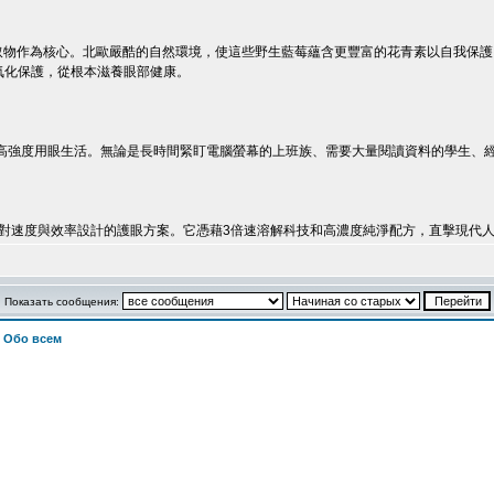
提取物作為核心。北歐嚴酷的自然環境，使這些野生藍莓蘊含更豐富的花青素以自我保護
氧化保護，從根本滋養眼部健康。
高強度用眼生活。無論是長時間緊盯電腦螢幕的上班族、需要大量閱讀資料的學生、
對速度與效率設計的護眼方案。它憑藉3倍速溶解科技和高濃度純淨配方，直擊現代
Показать сообщения:
>
Обо всем