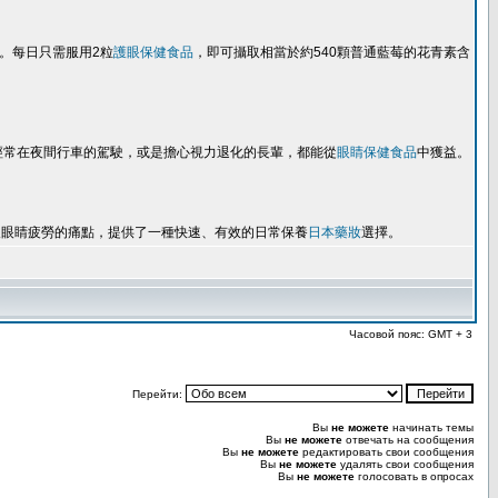
。每日只需服用2粒
護眼保健食品
，即可攝取相當於約540顆普通藍莓的花青素含
經常在夜間行車的駕駛，或是擔心視力退化的長輩，都能從
眼睛保健食品
中獲益。
人眼睛疲勞的痛點，提供了一種快速、有效的日常保養
日本藥妝
選擇。
Часовой пояс: GMT + 3
Перейти:
Вы
не можете
начинать темы
Вы
не можете
отвечать на сообщения
Вы
не можете
редактировать свои сообщения
Вы
не можете
удалять свои сообщения
Вы
не можете
голосовать в опросах