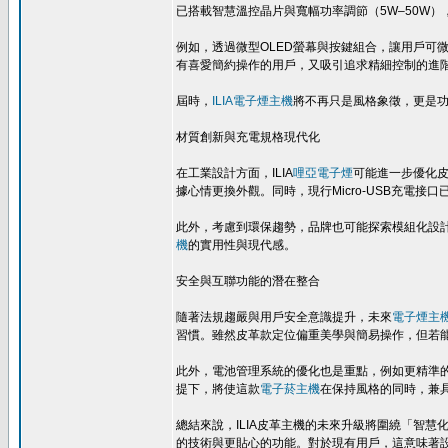
已搭載智慧溫控晶片與寬幅功率調節（5W–50W
例如，透過微型OLED螢幕與按鍵組合，讓用戶可
有喜愛簡約操作的用戶，又吸引追求精細控制的進
屆時，
ILIA電子煙主機
將不再只是風格象徵，更是
材質創新與充電規格現代化
在工業設計方面，ILIA
哩亞電子煙
可能進一步優化皮
據心情更換外觀。同時，現行Micro-USB充電
此外，考慮到環保趨勢，品牌也可能探索模組化設
機
的實用性與現代感。
安全與互聯功能的潛在整合
隨著法規趨嚴與用戶安全意識提升，未來
電子煙主
習慣。雖然皮革款定位偏重美學與簡易操作，但若
此外，電池管理系統的優化也是重點，例如更精準
提下，將使這款
電子菸主機
在保持風格的同時，兼
總結來說，ILIA皮革主機的未來升級將圍繞「智
的技術與更貼心的功能。對於現有用戶，這意味著設