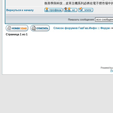
衡美學與科技，皮革主機系列必將在電子煙市場中
Вернуться к началу
Показать сообщения:
Список форумов ГавГав.Инфо :: Форум
-
Страница
1
из
1
Powered by
Ру