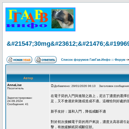
&#21547;30mg&#23612;&#21476;&#1996
Список форумов ГавГав.Инфо :: Форум
-
Автор
AnnaLise
Добавлено: 29/01/2026 06:13
Заголовок сообщения
Посетитель
在電子菸的入門與進階之路上，尼古丁濃度的選擇往
Зарегистрирован:
足，又不會過於刺激或造成不適。這種恰到好處的
24.09.2024
Сообщения: 41
新手友好：溫和入門，降低戒斷不適
對於初次接觸電子菸的用戶來說，濃度太高容易引
擊，有效緩解紙菸戒斷症狀。