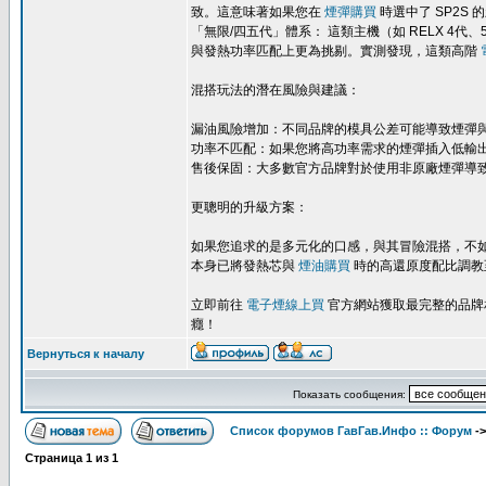
致。這意味著如果您在
煙彈購買
時選中了 SP2S 
「無限/四五代」體系： 這類主機（如 RELX 
與發熱功率匹配上更為挑剔。實測發現，這類高階
混搭玩法的潛在風險與建議：
漏油風險增加：不同品牌的模具公差可能導致煙彈
功率不匹配：如果您將高功率需求的煙彈插入低輸
售後保固：大多數官方品牌對於使用非原廠煙彈導
更聰明的升級方案：
如果您追求的是多元化的口感，與其冒險混搭，不
本身已將發熱芯與
煙油購買
時的高還原度配比調教
立即前往
電子煙線上買
官方網站獲取最完整的品牌
癮！
Вернуться к началу
Показать сообщения:
Список форумов ГавГав.Инфо :: Форум
-
Страница
1
из
1