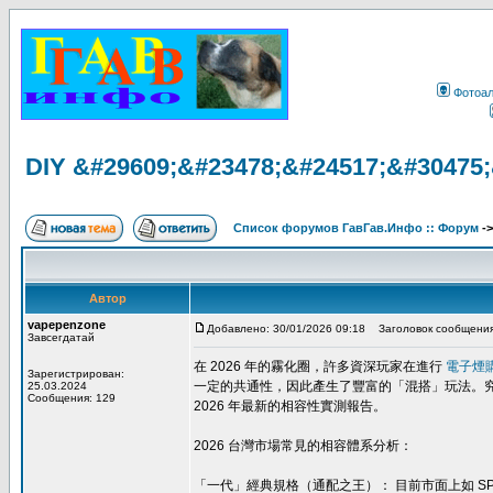
Фотоа
DIY &#29609;&#23478;&#24517;&#30475
Список форумов ГавГав.Инфо :: Форум
-
Автор
vapepenzone
Добавлено: 30/01/2026 09:18
Заголовок сообщения
Завсегдатай
在 2026 年的霧化圈，許多資深玩家在進行
電子煙
Зарегистрирован:
一定的共通性，因此產生了豐富的「混搭」玩法。
25.03.2024
Сообщения: 129
2026 年最新的相容性實測報告。
2026 台灣市場常見的相容體系分析：
「一代」經典規格（通配之王）： 目前市面上如 SP2