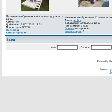
Название изображения: А у вашего друга есть
Название изображения: Хранитель со
дача?
Автор:
redbor
Автор:
Ikar
Добавлено: 23/08/2011 13:13
Добавлено: 23/02/2012 12:01
Просмотров: 34920
Просмотров: 33256
Оценка
:
не оценено
Оценка
: 10
Комментарии
: 0
Комментарии
: 0
Вход
Имя:
Пароль:
Powered by Pho
Powered by
Ру