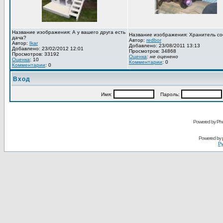
Название изображения: А у вашего друга есть
Название изображения: Хранитель со
дача?
Автор:
redbor
Автор:
Ikar
Добавлено: 23/08/2011 13:13
Добавлено: 23/02/2012 12:01
Просмотров: 34868
Просмотров: 33192
Оценка
:
не оценено
Оценка
: 10
Комментарии
: 0
Комментарии
: 0
Вход
Имя:
Пароль:
Powered by Pho
Powered by
Ру