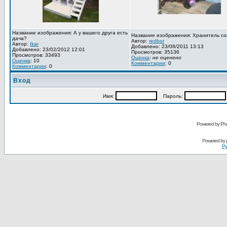
Название изображения: А у вашего друга есть
Название изображения: Хранитель со
дача?
Автор:
redbor
Автор:
Ikar
Добавлено: 23/08/2011 13:13
Добавлено: 23/02/2012 12:01
Просмотров: 35136
Просмотров: 33493
Оценка
:
не оценено
Оценка
: 10
Комментарии
: 0
Комментарии
: 0
Вход
Имя:
Пароль:
Powered by Pho
Powered by
Ру