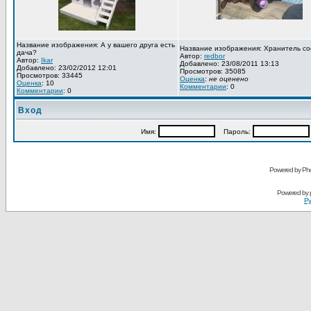
Название изображения: А у вашего друга есть
Название изображения: Хранитель со
дача?
Автор:
redbor
Автор:
Ikar
Добавлено: 23/08/2011 13:13
Добавлено: 23/02/2012 12:01
Просмотров: 35085
Просмотров: 33445
Оценка
:
не оценено
Оценка
: 10
Комментарии
: 0
Комментарии
: 0
Вход
Имя:
Пароль:
Powered by Pho
Powered by
Ру