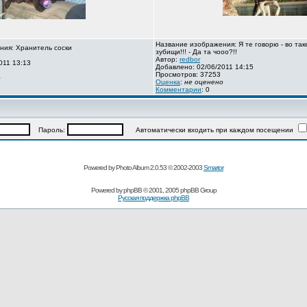
Название изображения: Я те говорю - во так
ния: Хранитель соски
зубищи!!! - Да та чооо?!!
Автор:
redbor
011 13:13
Добавлено: 02/06/2011 14:15
Просмотров: 37253
о
Оценка
:
не оценено
Комментарии
: 0
Пароль:
Автоматически входить при каждом посещении
Powered by Photo Album 2.0.53 © 2002-2003
Smartor
Powered by
phpBB
© 2001, 2005 phpBB Group
Русская поддержка phpBB