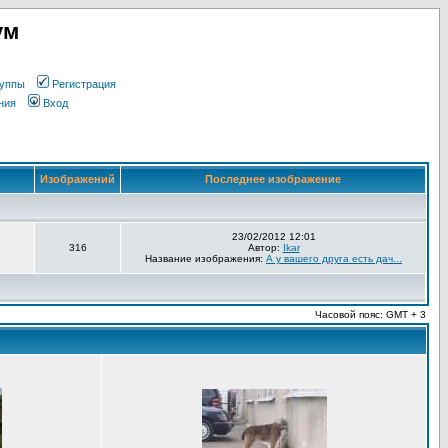
ум
уппы
Регистрация
ния
Вход
Изображений
Последнее изображение
23/02/2012 12:01
316
Автор:
Ikar
Название изображения:
А у вашего друга есть дач...
Часовой пояс: GMT + 3