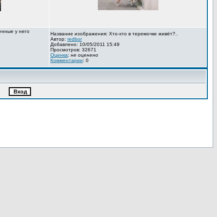
енные у него
Название изображения: Хто-хто в теремочке живёт?..
Автор:
redbor
Добавлено: 10/05/2011 15:49
Просмотров: 32671
Оценка
:
не оценено
Комментарии
: 0