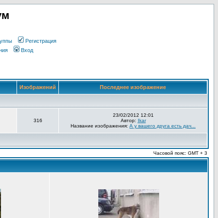
ум
уппы
Регистрация
ния
Вход
Изображений
Последнее изображение
23/02/2012 12:01
316
Автор:
Ikar
Название изображения:
А у вашего друга есть дач...
Часовой пояс: GMT + 3