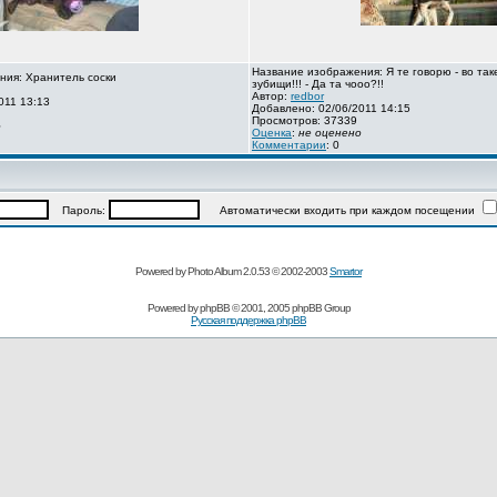
Название изображения: Я те говорю - во так
ния: Хранитель соски
зубищи!!! - Да та чооо?!!
Автор:
redbor
011 13:13
Добавлено: 02/06/2011 14:15
Просмотров: 37339
о
Оценка
:
не оценено
Комментарии
: 0
Пароль:
Автоматически входить при каждом посещении
Powered by Photo Album 2.0.53 © 2002-2003
Smartor
Powered by
phpBB
© 2001, 2005 phpBB Group
Русская поддержка phpBB