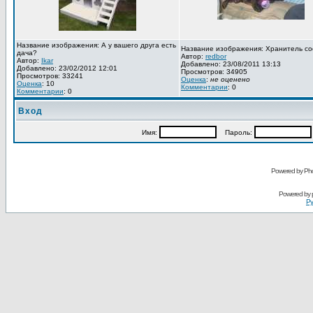
Название изображения: А у вашего друга есть
Название изображения: Хранитель со
дача?
Автор:
redbor
Автор:
Ikar
Добавлено: 23/08/2011 13:13
Добавлено: 23/02/2012 12:01
Просмотров: 34905
Просмотров: 33241
Оценка
:
не оценено
Оценка
: 10
Комментарии
: 0
Комментарии
: 0
Вход
Имя:
Пароль:
Powered by Pho
Powered by
Ру