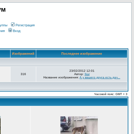
ум
уппы
Регистрация
ния
Вход
Изображений
Последнее изображение
23/02/2012 12:01
316
Автор:
Ikar
Название изображения:
А у вашего друга есть дач...
Часовой пояс: GMT + 3