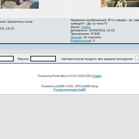
Название изображения: Я те говорю - во так
ния: Хранитель соски
зубищи!!! - Да та чооо?!!
Автор:
redbor
011 13:13
Добавлено: 02/06/2011 14:15
Просмотров: 37440
о
Оценка
:
не оценено
Комментарии
: 0
Пароль:
Автоматически входить при каждом посещении
Powered by Photo Album 2.0.53 © 2002-2003
Smartor
Powered by
phpBB
© 2001, 2005 phpBB Group
Русская поддержка phpBB