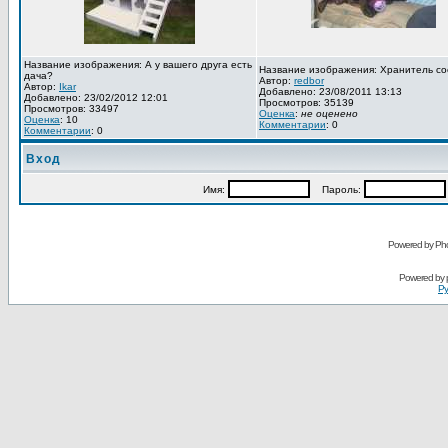
Название изображения: А у вашего друга есть
Название изображения: Хранитель со
дача?
Автор:
redbor
Автор:
Ikar
Добавлено: 23/08/2011 13:13
Добавлено: 23/02/2012 12:01
Просмотров: 35139
Просмотров: 33497
Оценка
:
не оценено
Оценка
: 10
Комментарии
: 0
Комментарии
: 0
Вход
Имя:
Пароль:
Powered by Pho
Powered by
Ру