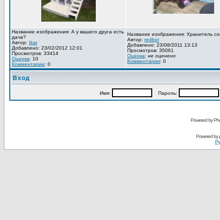
Название изображения: А у вашего друга есть
Название изображения: Хранитель со
дача?
Автор:
redbor
Автор:
Ikar
Добавлено: 23/08/2011 13:13
Добавлено: 23/02/2012 12:01
Просмотров: 35061
Просмотров: 33414
Оценка
:
не оценено
Оценка
: 10
Комментарии
: 0
Комментарии
: 0
Вход
Имя:
Пароль:
Powered by Pho
Powered by
Ру