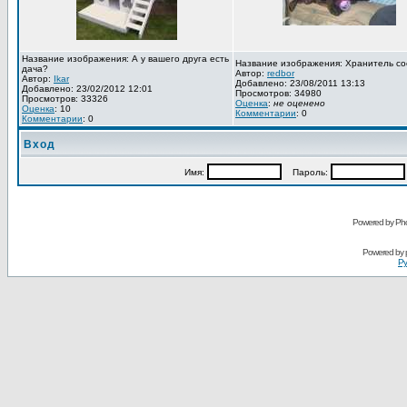
Название изображения: А у вашего друга есть
Название изображения: Хранитель со
дача?
Автор:
redbor
Автор:
Ikar
Добавлено: 23/08/2011 13:13
Добавлено: 23/02/2012 12:01
Просмотров: 34980
Просмотров: 33326
Оценка
:
не оценено
Оценка
: 10
Комментарии
: 0
Комментарии
: 0
Вход
Имя:
Пароль:
Powered by Pho
Powered by
Ру