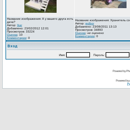
Название изображения: А у вашего друга есть
Название изображения: Хранитель со
дача?
Автор:
redbor
Автор:
Ikar
Добавлено: 23/08/2011 13:13
Добавлено: 23/02/2012 12:01
Просмотров: 34893
Просмотров: 33224
Оценка
:
не оценено
Оценка
: 10
Комментарии
: 0
Комментарии
: 0
Вход
Имя:
Пароль:
Powered by Pho
Powered by
Ру