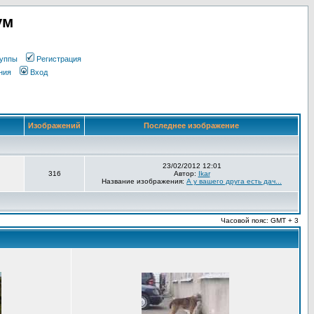
ум
уппы
Регистрация
ния
Вход
Изображений
Последнее изображение
23/02/2012 12:01
316
Автор:
Ikar
Название изображения:
А у вашего друга есть дач...
Часовой пояс: GMT + 3