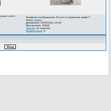
енные у него
Название изображения: Хто-хто в теремочке живёт?..
Автор:
redbor
Добавлено: 10/05/2011 15:49
Просмотров: 32638
Оценка
:
не оценено
Комментарии
: 0