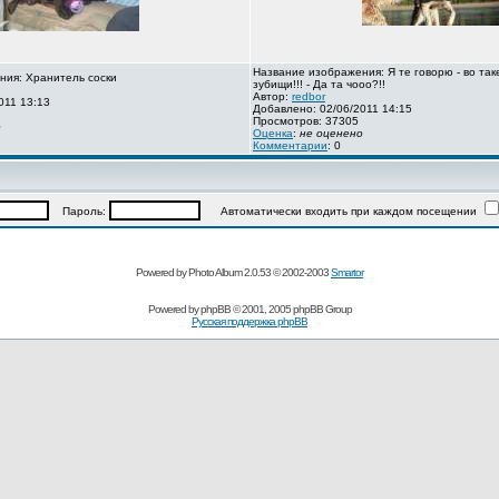
Название изображения: Я те говорю - во так
ния: Хранитель соски
зубищи!!! - Да та чооо?!!
Автор:
redbor
011 13:13
Добавлено: 02/06/2011 14:15
Просмотров: 37305
о
Оценка
:
не оценено
Комментарии
: 0
Пароль:
Автоматически входить при каждом посещении
Powered by Photo Album 2.0.53 © 2002-2003
Smartor
Powered by
phpBB
© 2001, 2005 phpBB Group
Русская поддержка phpBB