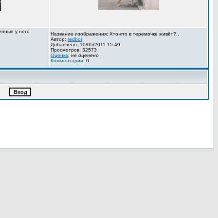
енные у него
Название изображения: Хто-хто в теремочке живёт?..
Автор:
redbor
Добавлено: 10/05/2011 15:49
Просмотров: 32573
Оценка
:
не оценено
Комментарии
: 0