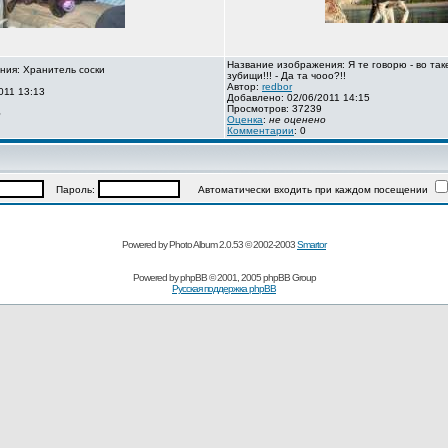
Название изображения: Я те говорю - во так
ния: Хранитель соски
зубищи!!! - Да та чооо?!!
Автор:
redbor
011 13:13
Добавлено: 02/06/2011 14:15
Просмотров: 37239
о
Оценка
:
не оценено
Комментарии
: 0
Пароль:
Автоматически входить при каждом посещении
Powered by Photo Album 2.0.53 © 2002-2003
Smartor
Powered by
phpBB
© 2001, 2005 phpBB Group
Русская поддержка phpBB