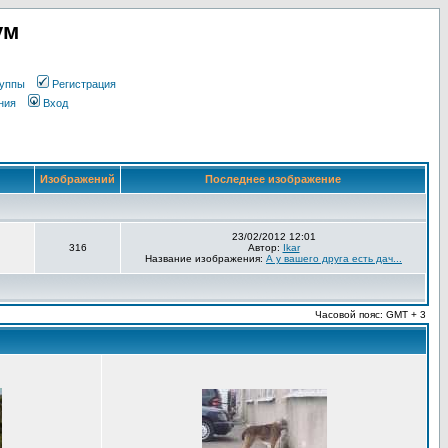
ум
уппы
Регистрация
ния
Вход
Изображений
Последнее изображение
23/02/2012 12:01
316
Автор:
Ikar
Название изображения:
А у вашего друга есть дач...
Часовой пояс: GMT + 3