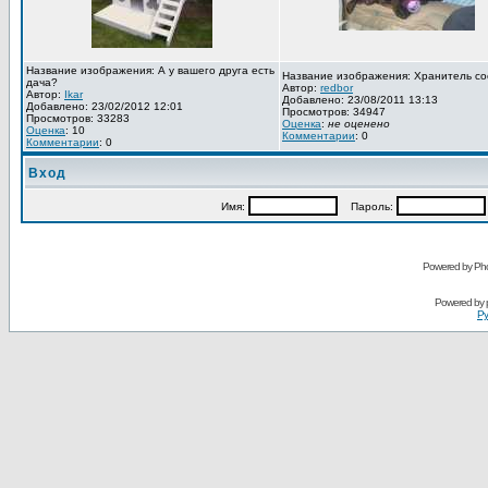
Название изображения: А у вашего друга есть
Название изображения: Хранитель со
дача?
Автор:
redbor
Автор:
Ikar
Добавлено: 23/08/2011 13:13
Добавлено: 23/02/2012 12:01
Просмотров: 34947
Просмотров: 33283
Оценка
:
не оценено
Оценка
: 10
Комментарии
: 0
Комментарии
: 0
Вход
Имя:
Пароль:
Powered by Pho
Powered by
Ру