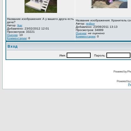
Название изображения: А у вашего друга есть
Название изображения: Хранитель со
дача?
Автор:
redbor
Автор:
Ikar
Добавлено: 23/08/2011 13:13
Добавлено: 23/02/2012 12:01
Просмотров: 34889
Просмотров: 33221
Оценка
:
не оценено
Оценка
: 10
Комментарии
: 0
Комментарии
: 0
Вход
Имя:
Пароль:
Powered by Pho
Powered by
Ру