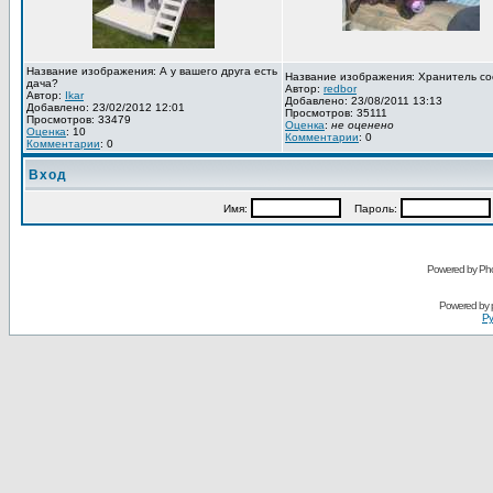
Название изображения: А у вашего друга есть
Название изображения: Хранитель со
дача?
Автор:
redbor
Автор:
Ikar
Добавлено: 23/08/2011 13:13
Добавлено: 23/02/2012 12:01
Просмотров: 35111
Просмотров: 33479
Оценка
:
не оценено
Оценка
: 10
Комментарии
: 0
Комментарии
: 0
Вход
Имя:
Пароль:
Powered by Pho
Powered by
Ру