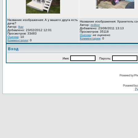
Название изображения: А у вашего друга есть
Название изображения: Хранитель со
дача?
Автор:
redbor
Автор:
Ikar
Добавлено: 23/08/2011 13:13
Добавлено: 23/02/2012 12:01
Просмотров: 35118
Просмотров: 33483
Оценка
:
не оценено
Оценка
: 10
Комментарии
: 0
Комментарии
: 0
Вход
Имя:
Пароль:
Powered by Pho
Powered by
Ру