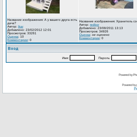
Название изображения: А у вашего друга есть
Название изображения: Хранитель со
дача?
Автор:
redbor
Автор:
Ikar
Добавлено: 23/08/2011 13:13
Добавлено: 23/02/2012 12:01
Просмотров: 34926
Просмотров: 33261
Оценка
:
не оценено
Оценка
: 10
Комментарии
: 0
Комментарии
: 0
Вход
Имя:
Пароль:
Powered by Pho
Powered by
Ру