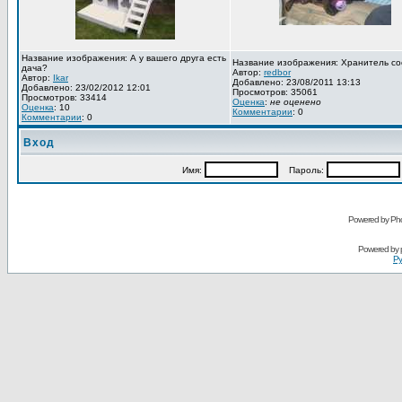
Название изображения: А у вашего друга есть
Название изображения: Хранитель со
дача?
Автор:
redbor
Автор:
Ikar
Добавлено: 23/08/2011 13:13
Добавлено: 23/02/2012 12:01
Просмотров: 35061
Просмотров: 33414
Оценка
:
не оценено
Оценка
: 10
Комментарии
: 0
Комментарии
: 0
Вход
Имя:
Пароль:
Powered by Pho
Powered by
Ру