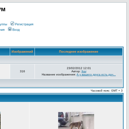
ум
уппы
Регистрация
ния
Вход
Изображений
Последнее изображение
23/02/2012 12:01
316
Автор:
Ikar
Название изображения:
А у вашего друга есть дач...
Часовой пояс: GMT + 3