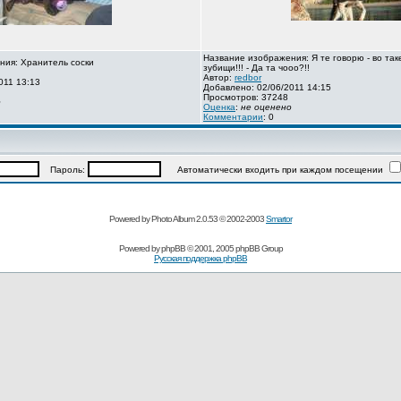
Название изображения: Я те говорю - во так
ния: Хранитель соски
зубищи!!! - Да та чооо?!!
Автор:
redbor
011 13:13
Добавлено: 02/06/2011 14:15
Просмотров: 37248
о
Оценка
:
не оценено
Комментарии
: 0
Пароль:
Автоматически входить при каждом посещении
Powered by Photo Album 2.0.53 © 2002-2003
Smartor
Powered by
phpBB
© 2001, 2005 phpBB Group
Русская поддержка phpBB