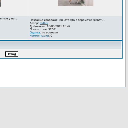
енные у него
Название изображения: Хто-хто в теремочке живёт?..
Автор:
redbor
Добавлено: 10/05/2011 15:49
Просмотров: 32581
Оценка
:
не оценено
Комментарии
: 0