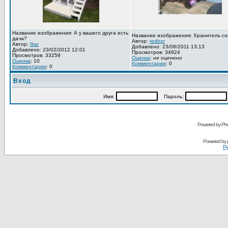
Название изображения: А у вашего друга есть
Название изображения: Хранитель со
дача?
Автор:
redbor
Автор:
Ikar
Добавлено: 23/08/2011 13:13
Добавлено: 23/02/2012 12:01
Просмотров: 34924
Просмотров: 33259
Оценка
:
не оценено
Оценка
: 10
Комментарии
: 0
Комментарии
: 0
Вход
Имя:
Пароль:
Powered by Pho
Powered by
Ру