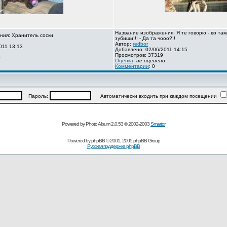
Название изображения: Я те говорю - во так
ния: Хранитель соски
зубищи!!! - Да та чооо?!!
Автор:
redbor
011 13:13
Добавлено: 02/06/2011 14:15
Просмотров: 37319
о
Оценка
:
не оценено
Комментарии
: 0
Пароль:
Автоматически входить при каждом посещении
Powered by Photo Album 2.0.53 © 2002-2003
Smartor
Powered by
phpBB
© 2001, 2005 phpBB Group
Русская поддержка phpBB