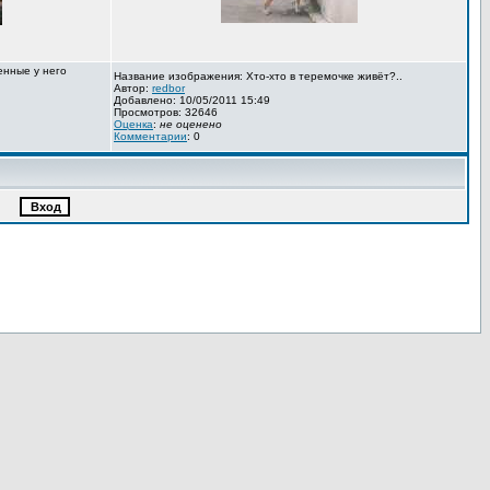
енные у него
Название изображения: Хто-хто в теремочке живёт?..
Автор:
redbor
Добавлено: 10/05/2011 15:49
Просмотров: 32646
Оценка
:
не оценено
Комментарии
: 0