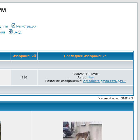
ум
уппы
Регистрация
ния
Вход
Изображений
Последнее изображение
23/02/2012 12:01
316
Автор:
Ikar
Название изображения:
А у вашего друга есть дач...
Часовой пояс: GMT + 3