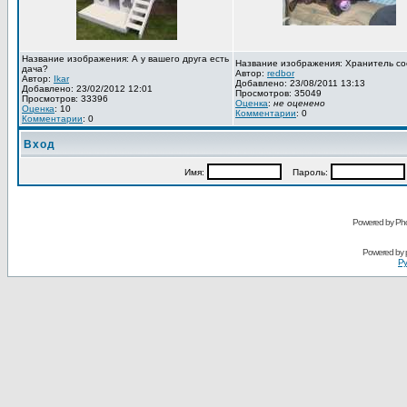
Название изображения: А у вашего друга есть
Название изображения: Хранитель со
дача?
Автор:
redbor
Автор:
Ikar
Добавлено: 23/08/2011 13:13
Добавлено: 23/02/2012 12:01
Просмотров: 35049
Просмотров: 33396
Оценка
:
не оценено
Оценка
: 10
Комментарии
: 0
Комментарии
: 0
Вход
Имя:
Пароль:
Powered by Pho
Powered by
Ру