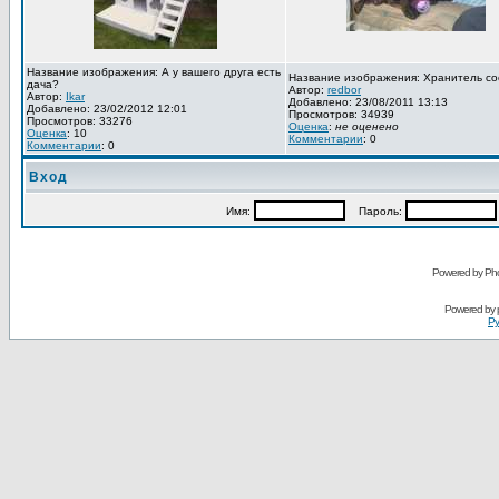
Название изображения: А у вашего друга есть
Название изображения: Хранитель со
дача?
Автор:
redbor
Автор:
Ikar
Добавлено: 23/08/2011 13:13
Добавлено: 23/02/2012 12:01
Просмотров: 34939
Просмотров: 33276
Оценка
:
не оценено
Оценка
: 10
Комментарии
: 0
Комментарии
: 0
Вход
Имя:
Пароль:
Powered by Pho
Powered by
Ру