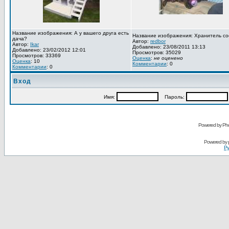
Название изображения: А у вашего друга есть
Название изображения: Хранитель со
дача?
Автор:
redbor
Автор:
Ikar
Добавлено: 23/08/2011 13:13
Добавлено: 23/02/2012 12:01
Просмотров: 35029
Просмотров: 33369
Оценка
:
не оценено
Оценка
: 10
Комментарии
: 0
Комментарии
: 0
Вход
Имя:
Пароль:
Powered by Pho
Powered by
Ру