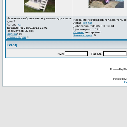
Название изображения: А у вашего друга есть
Название изображения: Хранитель со
дача?
Автор:
redbor
Автор:
Ikar
Добавлено: 23/08/2011 13:13
Добавлено: 23/02/2012 12:01
Просмотров: 35120
Просмотров: 33484
Оценка
:
не оценено
Оценка
: 10
Комментарии
: 0
Комментарии
: 0
Вход
Имя:
Пароль:
Powered by Pho
Powered by
Ру