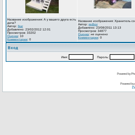
Название изображения: А у вашего друга есть
Название изображения: Хранитель со
дача?
Автор:
redbor
Автор:
Ikar
Добавлено: 23/08/2011 13:13
Добавлено: 23/02/2012 12:01
Просмотров: 34877
Просмотров: 33202
Оценка
:
не оценено
Оценка
: 10
Комментарии
: 0
Комментарии
: 0
Вход
Имя:
Пароль:
Powered by Pho
Powered by
Ру