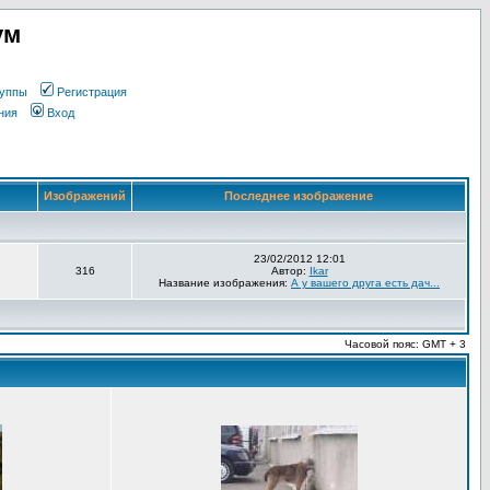
ум
уппы
Регистрация
ния
Вход
Изображений
Последнее изображение
23/02/2012 12:01
316
Автор:
Ikar
Название изображения:
А у вашего друга есть дач...
Часовой пояс: GMT + 3