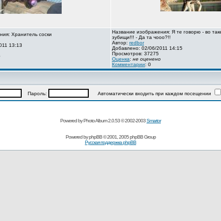
Название изображения: Я те говорю - во так
ния: Хранитель соски
зубищи!!! - Да та чооо?!!
Автор:
redbor
011 13:13
Добавлено: 02/06/2011 14:15
Просмотров: 37275
о
Оценка
:
не оценено
Комментарии
: 0
Пароль:
Автоматически входить при каждом посещении
Powered by Photo Album 2.0.53 © 2002-2003
Smartor
Powered by
phpBB
© 2001, 2005 phpBB Group
Русская поддержка phpBB