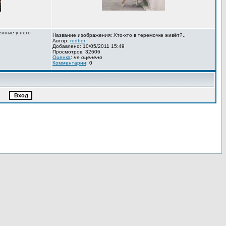
енные у него
Название изображения: Хто-хто в теремочке живёт?..
Автор:
redbor
Добавлено: 10/05/2011 15:49
Просмотров: 32606
Оценка
:
не оценено
Комментарии
: 0