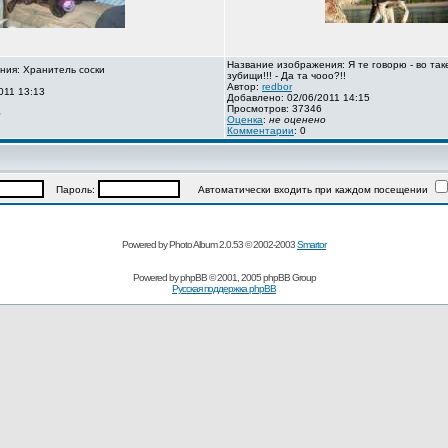
Название изображения: Я те говорю - во так
ния: Хранитель соски
зубищи!!! - Да та чооо?!!
Автор:
redbor
011 13:13
Добавлено: 02/06/2011 14:15
Просмотров: 37346
о
Оценка
:
не оценено
Комментарии
: 0
Пароль:
Автоматически входить при каждом посещении
Powered by Photo Album 2.0.53 © 2002-2003
Smartor
Powered by
phpBB
© 2001, 2005 phpBB Group
Русская поддержка phpBB