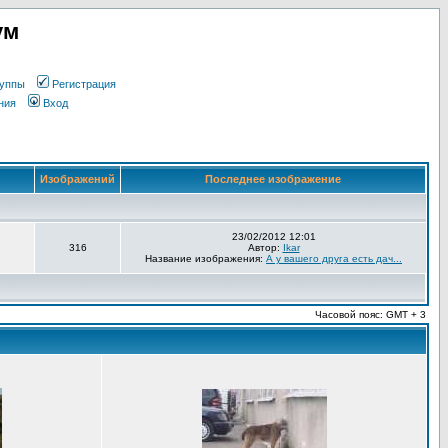
ум
уппы
Регистрация
ния
Вход
Изображений
Последнее изображение
23/02/2012 12:01
316
Автор:
Ikar
Название изображения:
А у вашего друга есть дач...
Часовой пояс: GMT + 3