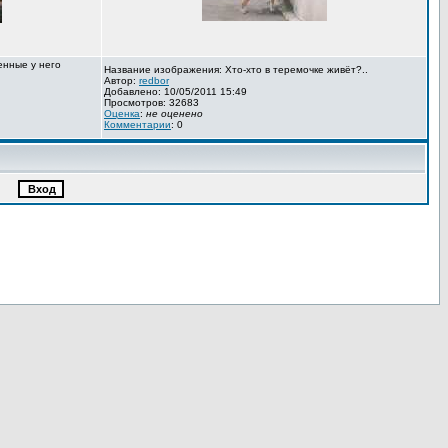
енные у него
Название изображения: Хто-хто в теремочке живёт?..
Автор:
redbor
Добавлено: 10/05/2011 15:49
Просмотров: 32683
Оценка
:
не оценено
Комментарии
: 0