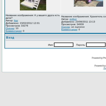
Название изображения: А у вашего друга есть
Название изображения: Хранитель со
дача?
Автор:
redbor
Автор:
Ikar
Добавлено: 23/08/2011 13:13
Добавлено: 23/02/2012 12:01
Просмотров: 34939
Просмотров: 33276
Оценка
:
не оценено
Оценка
: 10
Комментарии
: 0
Комментарии
: 0
Вход
Имя:
Пароль:
Powered by Pho
Powered by
Ру