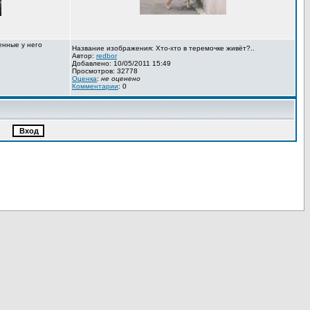
енные у него
Название изображения: Хто-хто в теремочке живёт?..
Автор:
redbor
Добавлено: 10/05/2011 15:49
Просмотров: 32778
Оценка
:
не оценено
Комментарии
: 0