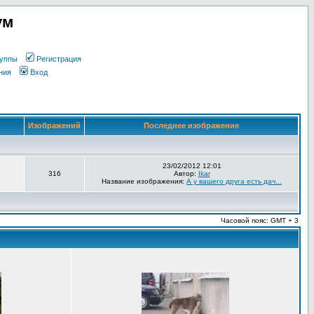
ум
уппы
Регистрация
ния
Вход
Изображений
Последнее изображение
23/02/2012 12:01
316
Автор:
Ikar
Название изображения:
А у вашего друга есть дач...
Часовой пояс: GMT + 3