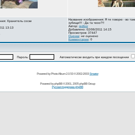
Название изображения: Я те говорю - во так
ния: Хранитель соски
зубищи!!! - Да та чооо?!!
Автор:
redbor
011 13:13
Добавлено: 02/06/2011 14:15
Просмотров: 37447
о
Оценка
:
не оценено
Комментарии
: 0
Пароль:
Автоматически входить при каждом посещении
Powered by Photo Album 2.0.53 © 2002-2003
Smartor
Powered by
phpBB
© 2001, 2005 phpBB Group
Русская поддержка phpBB