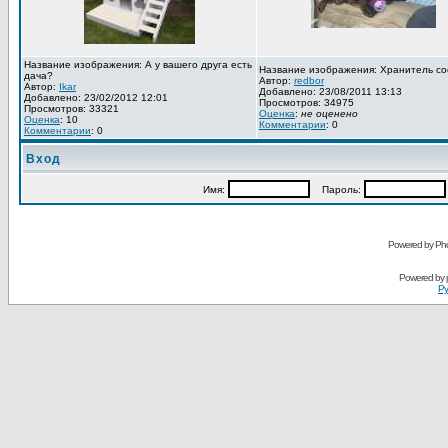
Название изображения: А у вашего друга есть
Название изображения: Хранитель со
дача?
Автор:
redbor
Автор:
Ikar
Добавлено: 23/08/2011 13:13
Добавлено: 23/02/2012 12:01
Просмотров: 34975
Просмотров: 33321
Оценка
:
не оценено
Оценка
: 10
Комментарии
: 0
Комментарии
: 0
Вход
Имя:
Пароль:
Powered by Pho
Powered by
Ру