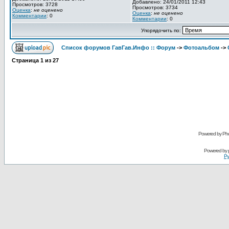
Добавлено: 24/01/2011 12:43
Просмотров: 3728
Просмотров: 3734
Оценка
:
не оценено
Оценка
:
не оценено
Комментарии
: 0
Комментарии
: 0
Упорядочить по:
Список форумов ГавГав.Инфо :: Форум
->
Фотоальбом
->
Страница
1
из
27
Powered by Pho
Powered by
Ру