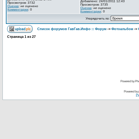
Добавлено: 24/01/2011 12:43
Просмотров: 3732
Просмотров: 3735
Оценка
:
не оценено
Оценка
:
не оценено
Комментарии
: 0
Комментарии
: 0
Упорядочить по:
Список форумов ГавГав.Инфо :: Форум
->
Фотоальбом
->
Страница
1
из
27
Powered by Pho
Powered by
Ру