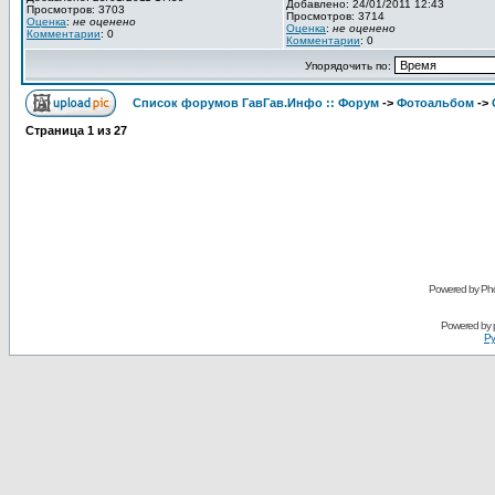
Добавлено: 24/01/2011 12:43
Просмотров: 3703
Просмотров: 3714
Оценка
:
не оценено
Оценка
:
не оценено
Комментарии
: 0
Комментарии
: 0
Упорядочить по:
Список форумов ГавГав.Инфо :: Форум
->
Фотоальбом
->
Страница
1
из
27
Powered by Pho
Powered by
Ру