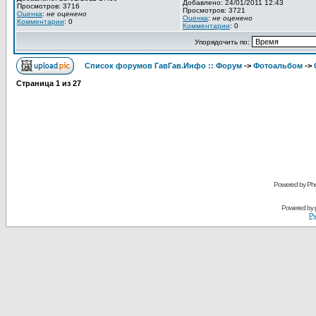
Добавлено: 24/01/2011 12:43
Просмотров: 3716
Просмотров: 3721
Оценка
:
не оценено
Оценка
:
не оценено
Комментарии
: 0
Комментарии
: 0
Упорядочить по:
Список форумов ГавГав.Инфо :: Форум
->
Фотоальбом
->
Страница
1
из
27
Powered by Pho
Powered by
Ру