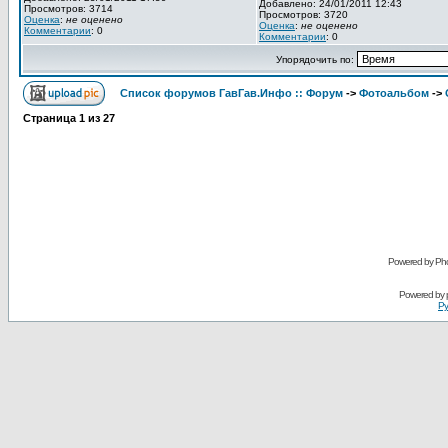
Добавлено: 24/01/2011 12:43
Просмотров: 3714
Просмотров: 3720
Оценка
:
не оценено
Оценка
:
не оценено
Комментарии
: 0
Комментарии
: 0
Упорядочить по:
Список форумов ГавГав.Инфо :: Форум
->
Фотоальбом
->
Страница
1
из
27
Powered by Pho
Powered by
Ру