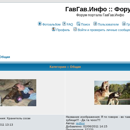
ГавГав.Инфо :: Фор
Форум портала ГавГав.Инфо
Фотоальбом
FAQ
Поиск
Пользователи
Гр
Профиль
Войти и проверить личные сообще
Общая
Категория :: Общая
Название изображения: Я те говорю - во так
ния: Хранитель соски
зубищи!!! - Да та чооо?!!
Автор:
redbor
011 13:13
Добавлено: 02/06/2011 14:15
Просмотров: 37270