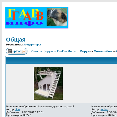
Общая
Модераторы:
Модераторы
Список форумов ГавГав.Инфо :: Форум
->
Фотоальбом
->
Название изображения: А у вашего друга есть дача?
Название изображе
Автор:
Ikar
Автор:
redbor
Добавлено: 23/02/2012 12:01
Добавлено: 23/08/2
Просмотров: 33277
Просмотров: 34943