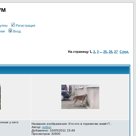
ум
уппы
Регистрация
ния
Вход
На страницу
1
,
2
,
3
...
25
,
26
,
27
След.
енные у него
Название изображения: Хто-хто в теремочке живёт?..
Автор:
redbor
Добавлено: 10/05/2011 15:49
Просмотров: 32600