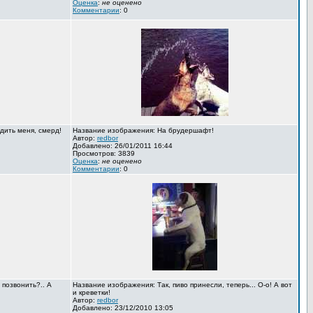
Оценка
:
не оценено
Комментарии
: 0
дить меня, смерд!
Название изображения: На брудершафт!
Автор:
redbor
Добавлено: 26/01/2011 16:44
Просмотров: 3839
Оценка
:
не оценено
Комментарии
: 0
 позвонить?.. А
Название изображения: Так, пиво принесли, теперь... О-о! А вот
и креветки!
Автор:
redbor
Добавлено: 23/12/2010 13:05