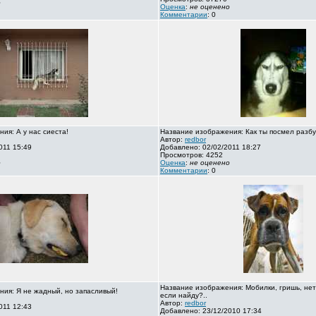
о
Оценка
:
не оценено
Комментарии
: 0
ия: А у нас сиеста!
Название изображения: Как ты посмел разбу
Автор:
redbor
011 15:49
Добавлено: 02/02/2011 18:27
Просмотров: 4252
о
Оценка
:
не оценено
Комментарии
: 0
Название изображения: Мобилки, гришь, нет
ия: Я не жадный, но запасливый!
если найду?..
Автор:
redbor
011 12:43
Добавлено: 23/12/2010 17:34