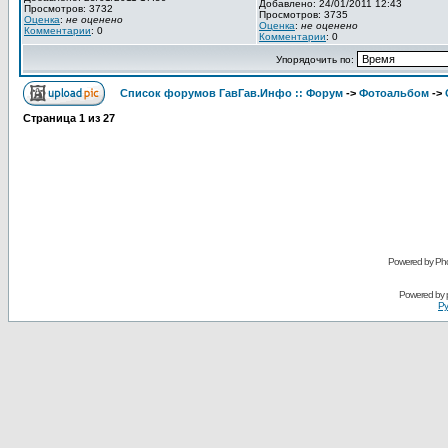
Добавлено: 24/01/2011 12:43
Просмотров: 3732
Просмотров: 3735
Оценка
:
не оценено
Оценка
:
не оценено
Комментарии
: 0
Комментарии
: 0
Упорядочить по:
Список форумов ГавГав.Инфо :: Форум
->
Фотоальбом
->
Страница
1
из
27
Powered by Pho
Powered by
Ру