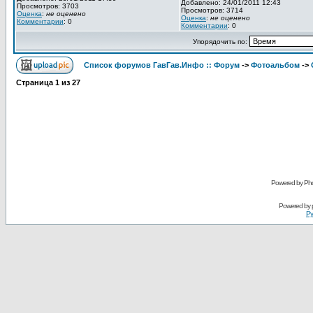
Добавлено: 24/01/2011 12:43
Просмотров: 3703
Просмотров: 3714
Оценка
:
не оценено
Оценка
:
не оценено
Комментарии
: 0
Комментарии
: 0
Упорядочить по:
Список форумов ГавГав.Инфо :: Форум
->
Фотоальбом
->
Страница
1
из
27
Powered by Pho
Powered by
Ру